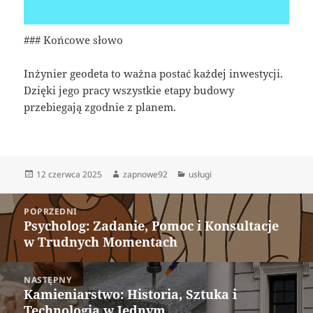
### Końcowe słowo
Inżynier geodeta to ważna postać każdej inwestycji.
Dzięki jego pracy wszystkie etapy budowy
przebiegają zgodnie z planem.
Data
Autor
Kategorie
12 czerwca 2025
zapnowe92
usługi
publikacji
Nawigacja
POPRZEDNI
wpisu
Psycholog: Zadanie, Pomoc i Konsultacje
Poprzedni
w Trudnych Momentach
wpis:
NASTĘPNY
Kamieniarstwo: Historia, Sztuka i
Następny
Technologia w Jednym
wpis: