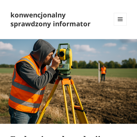
konwencjonalny
sprawdzony informator
MENU
I
WIDGETY