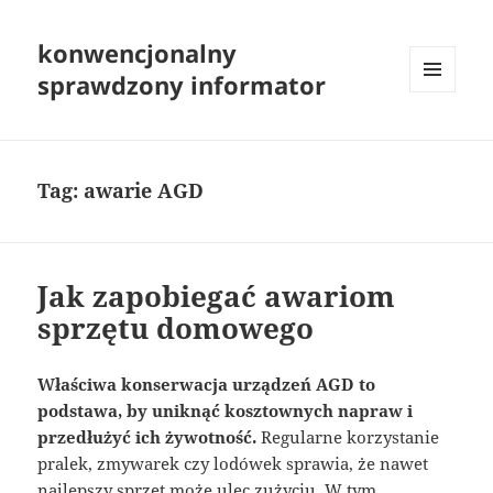
konwencjonalny
sprawdzony informator
MENU
I
WIDGETY
Tag:
awarie AGD
Jak zapobiegać awariom
sprzętu domowego
Właściwa konserwacja urządzeń AGD to
podstawa, by uniknąć kosztownych napraw i
przedłużyć ich żywotność.
Regularne korzystanie
pralek, zmywarek czy lodówek sprawia, że nawet
najlepszy sprzęt może ulec zużyciu. W tym