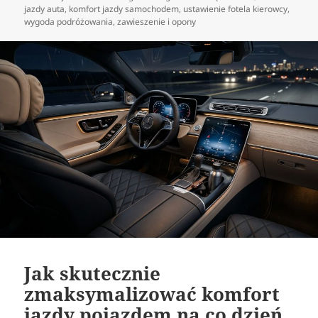
publikacji
jazdy auta
,
komfort jazdy samochodem
,
ustawienie fotela kierowcy
,
wygoda podróżowania
,
zawieszenie i opony
Jak skutecznie
zmaksymalizować komfort
jazdy pojazdem na co dzień