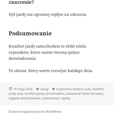
znaczenie?
Styl jazdy ma ogromny wpływ na odczucia.
Podsumowanie
Komfort jazdy samochodem to efekt wielu
czynników, które razem tworzą spójne
doświadczenie.
To obszar, który warto rozwijać każdego dnia.
Data
Kategorie
Tagi
18 maja 2026
usługi
ergonomia wnętrza auta
,
komfort
publikacji
jazdy auta
,
komfort jazdy samochodem
,
ustawienie fotela kierowcy
,
wygoda podróżowania
,
zawieszenie i opony
Dumnie wspierane przez WordPress