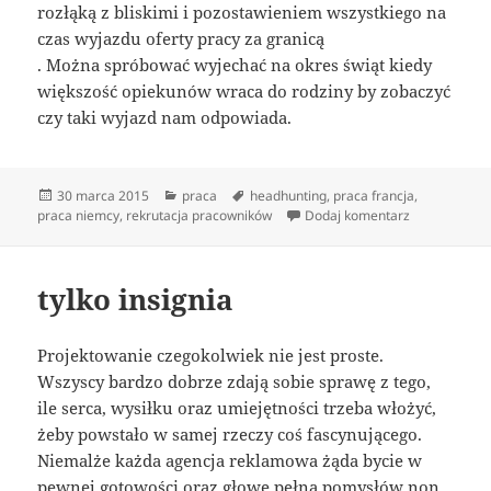
rozłąką z bliskimi i pozostawieniem wszystkiego na
czas wyjazdu oferty pracy za granicą
. Można spróbować wyjechać na okres świąt kiedy
większość opiekunów wraca do rodziny by zobaczyć
czy taki wyjazd nam odpowiada.
Data
Kategorie
Tagi
30 marca 2015
praca
headhunting
,
praca francja
,
publikacji
do Zostań d
praca niemcy
,
rekrutacja pracowników
Dodaj komentarz
tylko insignia
Projektowanie czegokolwiek nie jest proste.
Wszyscy bardzo dobrze zdają sobie sprawę z tego,
ile serca, wysiłku oraz umiejętności trzeba włożyć,
żeby powstało w samej rzeczy coś fascynującego.
Niemalże każda agencja reklamowa żąda bycie w
pewnej gotowości oraz głowę pełną pomysłów non