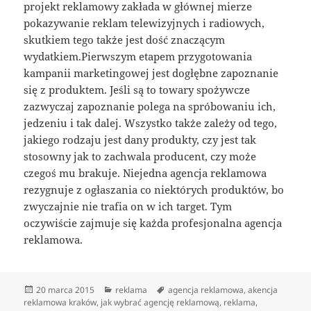
projekt reklamowy zakłada w głównej mierze
pokazywanie reklam telewizyjnych i radiowych,
skutkiem tego także jest dość znaczącym
wydatkiem.Pierwszym etapem przygotowania
kampanii marketingowej jest dogłębne zapoznanie
się z produktem. Jeśli są to towary spożywcze
zazwyczaj zapoznanie polega na spróbowaniu ich,
jedzeniu i tak dalej. Wszystko także zależy od tego,
jakiego rodzaju jest dany produkty, czy jest tak
stosowny jak to zachwala producent, czy może
czegoś mu brakuje. Niejedna agencja reklamowa
rezygnuje z ogłaszania co niektórych produktów, bo
zwyczajnie nie trafia on w ich target. Tym
oczywiście zajmuje się każda profesjonalna agencja
reklamowa.
Data
Kategorie
Tagi
20 marca 2015
reklama
agencja reklamowa
,
akencja
publikacji
reklamowa kraków
,
jak wybrać agencję reklamową
,
reklama
,