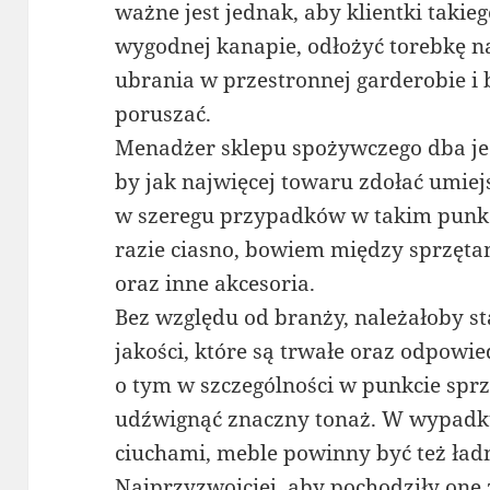
ważne jest jednak, aby klientki takie
wygodnej kanapie, odłożyć torebkę n
ubrania w przestronnej garderobie i b
poruszać.
Menadżer sklepu spożywczego dba je
by jak najwięcej towaru zdołać umiej
w szeregu przypadków w takim punkc
razie ciasno, bowiem między sprzęta
oraz inne akcesoria.
Bez względu od branży, należałoby s
jakości, które są trwałe oraz odpowi
o tym w szczególności w punkcie sprz
udźwignąć znaczny tonaż. W wypadk
ciuchami, meble powinny być też ład
Najprzyzwoiciej, aby pochodziły one 