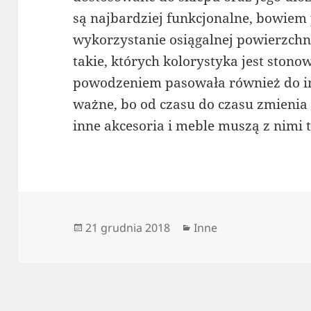
są najbardziej funkcjonalne, bowie
wykorzystanie osiągalnej powierzchn
takie, których kolorystyka jest stono
powodzeniem pasowała również do inn
ważne, bo od czasu do czasu zmienia s
inne akcesoria i meble muszą z nimi t
Data
Kategorie
21 grudnia 2018
Inne
publikacji