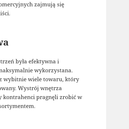
omercyjnych zajmują się
ści.
wa
strzeń była efektywna i
 maksymalnie wykorzystana.
 wybitnie wiele towaru, który
owany. Wystrój wnętrza
y kontrahenci pragnęli zrobić w
asortymentem.