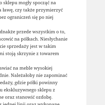
go sklepu mogły spocząć na
a ławę, czy także przymierzyć
ez ograniczeń się po niej
dnakże przede wszystkim o to,
scowić na półkach. Niesłychanie
ie sprzedaży jest w takim
mi stoją skrzynie z towarem
tawiać na meble wysokiej
ednie. Należałoby nie zapominać
edaży, gdzie półki powinny
u ekskluzywnego sklepu z
ne oraz stanowić ozdobę.
z jednej linii oraz wykonane