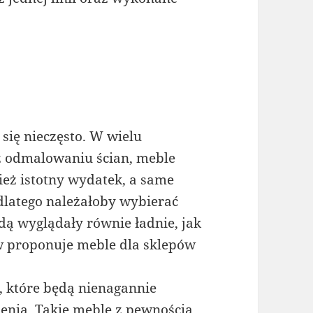
się nieczęsto. W wielu
 odmalowaniu ścian, meble
cież istotny wydatek, a same
dlatego należałoby wybierać
ędą wyglądały równie ładnie, jak
w proponuje meble dla sklepów
 które będą nienagannie
żenia. Takie meble z pewnością