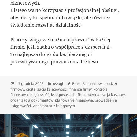
biznesowych.
Dlatego warto korzystać z profesjonalnej obsługi,
aby nie tylko spełniać obowiązki, ale również
świadomie rozwijać działalność.
Procesy księgowe można usprawnić w każdej
firmie, jeśli zadba o współpracę z ekspertami.
To najlepsza droga do bezpiecznego i
przewidywalnego prowadzenia biznesu.
Data
Kategorie
Tagi
13 grudnia 2025
usługi
Biuro Rachunkowe
,
budżet
publikacji
firmowy
,
digitalizacja księgowości
,
finanse firmy
,
kontrola
finansowa
,
księgowość
,
księgowość dla firm
,
optymalizacja kosztów
,
organizacja dokumentów
,
planowanie finansowe
,
prowadzenie
księgowości
,
współpraca z księgowym