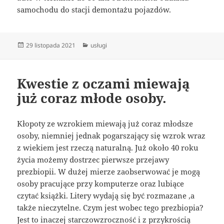
samochodu do stacji demontażu pojazdów.
Data
Kategorie
29 listopada 2021
usługi
publikacji
Kwestie z oczami miewają
już coraz młode osoby.
Kłopoty ze wzrokiem miewają już coraz młodsze
osoby, niemniej jednak pogarszający się wzrok wraz
z wiekiem jest rzeczą naturalną. Już około 40 roku
życia możemy dostrzec pierwsze przejawy
prezbiopii. W dużej mierze zaobserwować je mogą
osoby pracujące przy komputerze oraz lubiące
czytać książki. Litery wydają się być rozmazane ,a
także nieczytelne. Czym jest wobec tego prezbiopia?
Jest to inaczej starczowzroczność i z przykrością