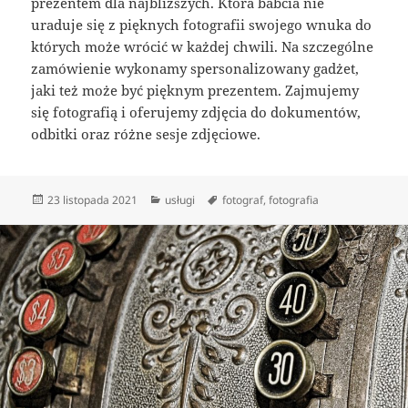
prezentem dla najbliższych. Która babcia nie
uraduje się z pięknych fotografii swojego wnuka do
których może wrócić w każdej chwili. Na szczególne
zamówienie wykonamy spersonalizowany gadżet,
jaki też może być pięknym prezentem. Zajmujemy
się fotografią i oferujemy zdjęcia do dokumentów,
odbitki oraz różne sesje zdjęciowe.
Data
Kategorie
Tagi
23 listopada 2021
usługi
fotograf
,
fotografia
publikacji