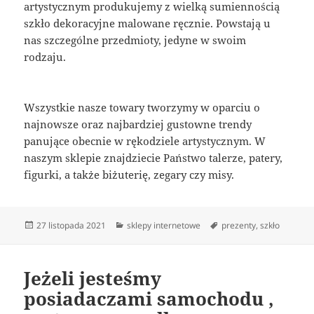
artystycznym produkujemy z wielką sumiennością
szkło dekoracyjne malowane ręcznie. Powstają u
nas szczególne przedmioty, jedyne w swoim
rodzaju.
Wszystkie nasze towary tworzymy w oparciu o
najnowsze oraz najbardziej gustowne trendy
panujące obecnie w rękodziele artystycznym. W
naszym sklepie znajdziecie Państwo talerze, patery,
figurki, a także biżuterię, zegary czy misy.
Data
Kategorie
Tagi
27 listopada 2021
sklepy internetowe
prezenty
,
szkło
publikacji
Jeżeli jesteśmy
posiadaczami samochodu ,