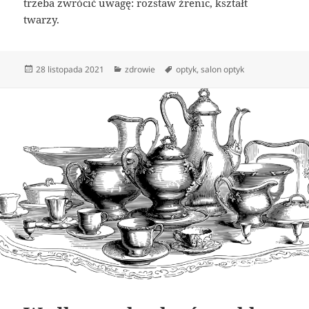
trzeba zwrócić uwagę: rozstaw źrenic, kształt
twarzy.
Data
Kategorie
Tagi
28 listopada 2021
zdrowie
optyk
,
salon optyk
publikacji