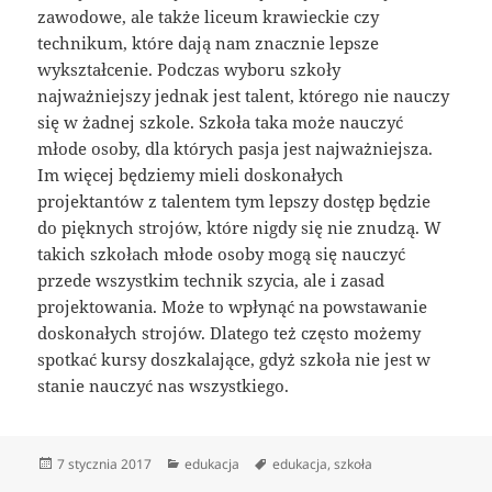
zawodowe, ale także liceum krawieckie czy
technikum, które dają nam znacznie lepsze
wykształcenie. Podczas wyboru szkoły
najważniejszy jednak jest talent, którego nie nauczy
się w żadnej szkole. Szkoła taka może nauczyć
młode osoby, dla których pasja jest najważniejsza.
Im więcej będziemy mieli doskonałych
projektantów z talentem tym lepszy dostęp będzie
do pięknych strojów, które nigdy się nie znudzą. W
takich szkołach młode osoby mogą się nauczyć
przede wszystkim technik szycia, ale i zasad
projektowania. Może to wpłynąć na powstawanie
doskonałych strojów. Dlatego też często możemy
spotkać kursy doszkalające, gdyż szkoła nie jest w
stanie nauczyć nas wszystkiego.
Data
Kategorie
Tagi
7 stycznia 2017
edukacja
edukacja
,
szkoła
publikacji