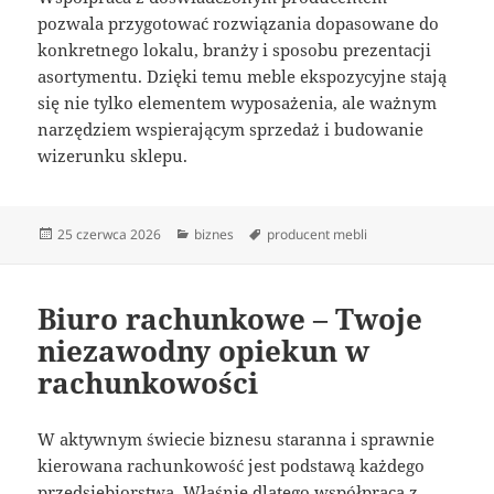
pozwala przygotować rozwiązania dopasowane do
konkretnego lokalu, branży i sposobu prezentacji
asortymentu. Dzięki temu meble ekspozycyjne stają
się nie tylko elementem wyposażenia, ale ważnym
narzędziem wspierającym sprzedaż i budowanie
wizerunku sklepu.
Data
Kategorie
Tagi
25 czerwca 2026
biznes
producent mebli
publikacji
Biuro rachunkowe – Twoje
niezawodny opiekun w
rachunkowości
W aktywnym świecie biznesu staranna i sprawnie
kierowana rachunkowość jest podstawą każdego
przedsiębiorstwa. Właśnie dlatego współpraca z