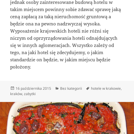
jednak osoby zainteresowane budową hotelu w
takim miejscem powinny sobie zdawać sprawę jaką
ceną zapłacą za taką nieruchomość gruntową a
będzie ona na pewno nadzwyczaj wysoka.
Wyposażenie krajowskich hoteli nie różni się
niczym od oprzyrządowania hoteli odnajdujących
się w innych aglomeracjach. Wszystko zależy od
tego, na jaki hotel się zdecydujemy, o jakim
standardzie on będzie, w jakim miejscu będzie
położony.
Data
Kategorie
Tagi
16 października 2015
Bez kategorii
hotele w krakowie
,
publikacji
kraków
,
zabytki