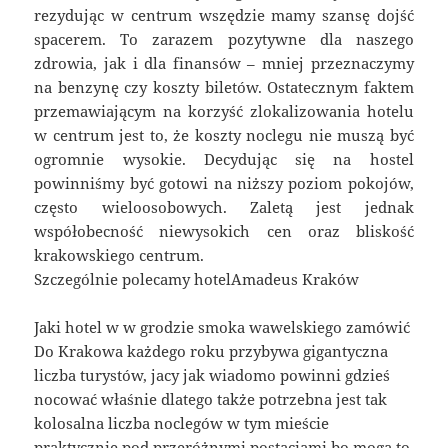
rezydując w centrum wszędzie mamy szansę dojść
spacerem. To zarazem pozytywne dla naszego
zdrowia, jak i dla finansów – mniej przeznaczymy
na benzynę czy koszty biletów. Ostatecznym faktem
przemawiającym na korzyść zlokalizowania hotelu
w centrum jest to, że koszty noclegu nie muszą być
ogromnie wysokie. Decydując się na hostel
powinniśmy być gotowi na niższy poziom pokojów,
często wieloosobowych. Zaletą jest jednak
współobecność niewysokich cen oraz bliskość
krakowskiego centrum.
Szczególnie polecamy hotelAmadeus Kraków
Jaki hotel w w grodzie smoka wawelskiego zamówić
Do Krakowa każdego roku przybywa gigantyczna
liczba turystów, jacy jak wiadomo powinni gdzieś
nocować właśnie dlatego także potrzebna jest tak
kolosalna liczba noclegów w tym mieście
praktycznie pod przeróżnymi postaciami bo mogą to