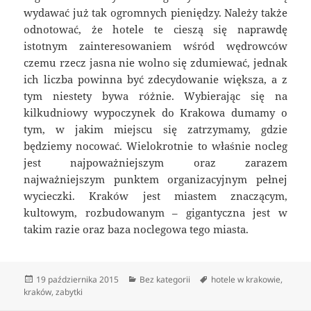
wydawać już tak ogromnych pieniędzy. Należy także
odnotować, że hotele te cieszą się naprawdę
istotnym zainteresowaniem wśród wędrowców
czemu rzecz jasna nie wolno się zdumiewać, jednak
ich liczba powinna być zdecydowanie większa, a z
tym niestety bywa różnie. Wybierając się na
kilkudniowy wypoczynek do Krakowa dumamy o
tym, w jakim miejscu się zatrzymamy, gdzie
będziemy nocować. Wielokrotnie to właśnie nocleg
jest najpoważniejszym oraz zarazem
najważniejszym punktem organizacyjnym pełnej
wycieczki. Kraków jest miastem znaczącym,
kultowym, rozbudowanym – gigantyczna jest w
takim razie oraz baza noclegowa tego miasta.
Data
Kategorie
Tagi
19 października 2015
Bez kategorii
hotele w krakowie
,
publikacji
kraków
,
zabytki