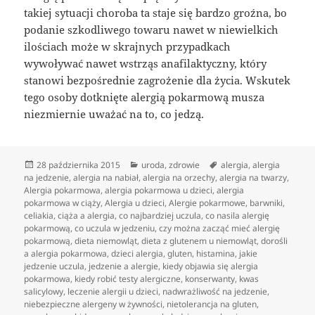
takiej sytuacji choroba ta staje się bardzo groźna, bo
podanie szkodliwego towaru nawet w niewielkich
ilościach może w skrajnych przypadkach
wywoływać nawet wstrząs anafilaktyczny, który
stanowi bezpośrednie zagrożenie dla życia. Wskutek
tego osoby dotknięte alergią pokarmową musza
niezmiernie uważać na to, co jedzą.
Data
Kategorie
Tagi
28 października 2015
uroda
,
zdrowie
alergia
,
alergia
publikacji
na jedzenie
,
alergia na nabiał
,
alergia na orzechy
,
alergia na twarzy
,
Alergia pokarmowa
,
alergia pokarmowa u dzieci
,
alergia
pokarmowa w ciąży
,
Alergia u dzieci
,
Alergie pokarmowe
,
barwniki
,
celiakia
,
ciąża a alergia
,
co najbardziej uczula
,
co nasila alergię
pokarmową
,
co uczula w jedzeniu
,
czy można zacząć mieć alergię
pokarmową
,
dieta niemowląt
,
dieta z glutenem u niemowląt
,
dorośli
a alergia pokarmowa
,
dzieci alergia
,
gluten
,
histamina
,
jakie
jedzenie uczula
,
jedzenie a alergie
,
kiedy objawia się alergia
pokarmowa
,
kiedy robić testy alergiczne
,
konserwanty
,
kwas
salicylowy
,
leczenie alergii u dzieci
,
nadwrażliwość na jedzenie
,
niebezpieczne alergeny w żywności
,
nietolerancja na gluten
,