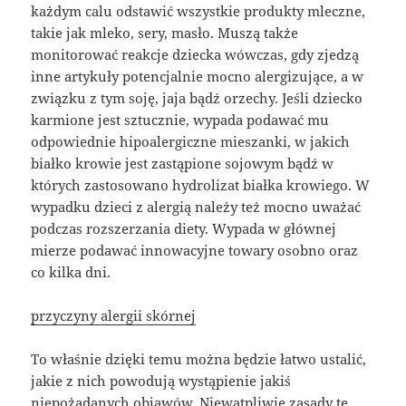
każdym calu odstawić wszystkie produkty mleczne,
takie jak mleko, sery, masło. Muszą także
monitorować reakcje dziecka wówczas, gdy zjedzą
inne artykuły potencjalnie mocno alergizujące, a w
związku z tym soję, jaja bądź orzechy. Jeśli dziecko
karmione jest sztucznie, wypada podawać mu
odpowiednie hipoalergiczne mieszanki, w jakich
białko krowie jest zastąpione sojowym bądź w
których zastosowano hydrolizat białka krowiego. W
wypadku dzieci z alergią należy też mocno uważać
podczas rozszerzania diety. Wypada w głównej
mierze podawać innowacyjne towary osobno oraz
co kilka dni.
przyczyny alergii skórnej
To właśnie dzięki temu można będzie łatwo ustalić,
jakie z nich powodują wystąpienie jakiś
niepożądanych objawów. Niewątpliwie zasady te