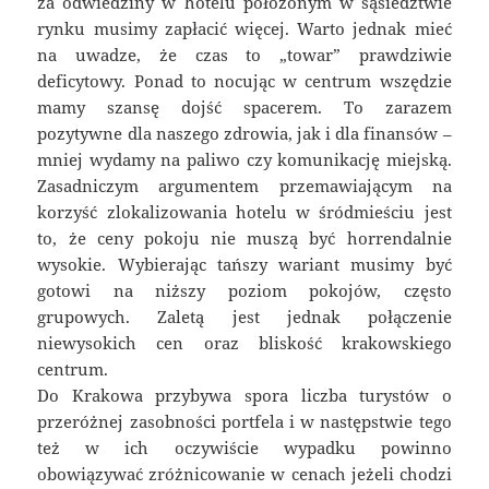
za odwiedziny w hotelu położonym w sąsiedztwie
rynku musimy zapłacić więcej. Warto jednak mieć
na uwadze, że czas to „towar” prawdziwie
deficytowy. Ponad to nocując w centrum wszędzie
mamy szansę dojść spacerem. To zarazem
pozytywne dla naszego zdrowia, jak i dla finansów –
mniej wydamy na paliwo czy komunikację miejską.
Zasadniczym argumentem przemawiającym na
korzyść zlokalizowania hotelu w śródmieściu jest
to, że ceny pokoju nie muszą być horrendalnie
wysokie. Wybierając tańszy wariant musimy być
gotowi na niższy poziom pokojów, często
grupowych. Zaletą jest jednak połączenie
niewysokich cen oraz bliskość krakowskiego
centrum.
Do Krakowa przybywa spora liczba turystów o
przeróżnej zasobności portfela i w następstwie tego
też w ich oczywiście wypadku powinno
obowiązywać zróżnicowanie w cenach jeżeli chodzi