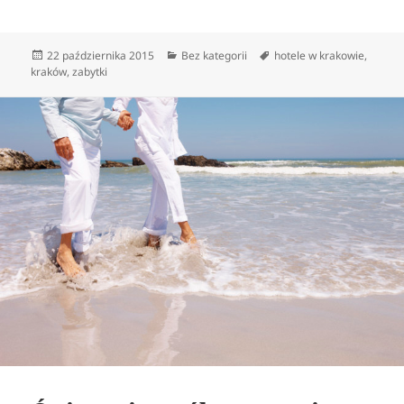
Data
Kategorie
Tagi
22 października 2015
Bez kategorii
hotele w krakowie
,
publikacji
kraków
,
zabytki