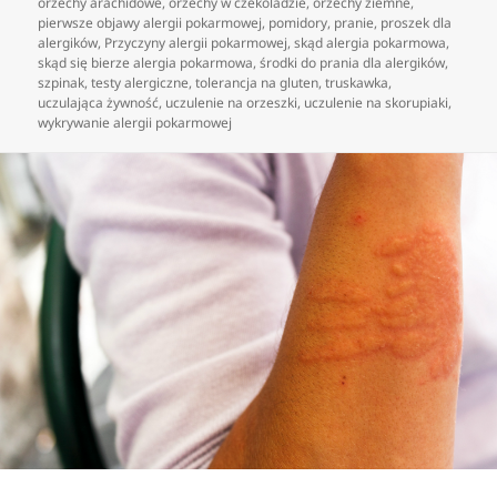
orzechy arachidowe
,
orzechy w czekoladzie
,
orzechy ziemne
,
pierwsze objawy alergii pokarmowej
,
pomidory
,
pranie
,
proszek dla
alergików
,
Przyczyny alergii pokarmowej
,
skąd alergia pokarmowa
,
skąd się bierze alergia pokarmowa
,
środki do prania dla alergików
,
szpinak
,
testy alergiczne
,
tolerancja na gluten
,
truskawka
,
uczulająca żywność
,
uczulenie na orzeszki
,
uczulenie na skorupiaki
,
wykrywanie alergii pokarmowej