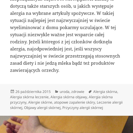
dotyczą także starszych osób, u jakich występuje
alergia na wybrane artykuły spożywcze. W takiej
sytuacji najlepiej jest najzwyczajniej w świecie
wyeliminować z domu pokarmy uczulające. W tej
sytuacji niezwykle ważne jest wsparcie całej
rodziny. Jeżeli któregoś z jej członków dotknęła
alergia, najodpowiedniej jest, jeśli wszyscy
najzwyczajniej w świecie przestrzegają stosownych
zasad diety i nie jedzą mleka bądź też produktów
zawierających orzechy.
Data
Kategorie
Tagi
26 października 2015
uroda
,
zdrowie
Alergia skórna
,
publikacji
Alergia skórna leczenie
,
Alergia skórna objawy
,
Alergia skórna
przyczyny
,
Alergie skórne
,
atopowe zapalenie skóry
,
Leczenie alergii
skórnej
,
Objawy alergii skórnej
,
Przyczyny alergii skórnej