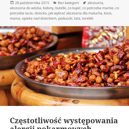
Data
Kategorie
Tagi
28 października 2015
Bez kategorii
akcesoria
,
publikacji
akcesoria do wózka
,
bidony
,
butelki
,
co kupić
,
co potrzeba mamie
,
co
potrzeba tacie
,
dziecko
,
jak wybrać akcesoria dla malucha
,
koce
,
mama
,
opieka nad dzieckiem
,
poduszki
,
tata
,
torebki
Częstotliwość występowania
alergii pokarmowych