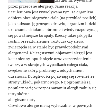
uczulenia, wywołane
przez przeróżne alergeny. Sama reakcja
uczuleniowa jest wywoływana tym, że organizm
odbiera obce niegroźne ciało (na przykład posiłek)
jako substancję grożącą zdrowiu, organizm ludzki
uruchamia działania obronne i wtedy rozpoczynają
się poważniejsze tarapaty. Rzeczy takie jak pyłki
roślin, orzeszki ziemne, roztocza czy sierść
zwierzęcia są w stanie być prawdopodobnymi
alergenami. Najczęstszymi objawami alergii jest
katar sienny, opuchnięcie oraz zaczerwienienie
twarzy a w skrajnych wypadkach całego ciała,
swędzenie skóry, problemy z oddychaniem,
duszności. Dolegliwości pojawiają się również ze
strony układu pokarmowego. Najogromniejszą
popularnością w rozpoznawaniu alergii radują się
testy skórne.
alergiczne testy
Chwilowo alergie nie są wyleczalne, w pewnych