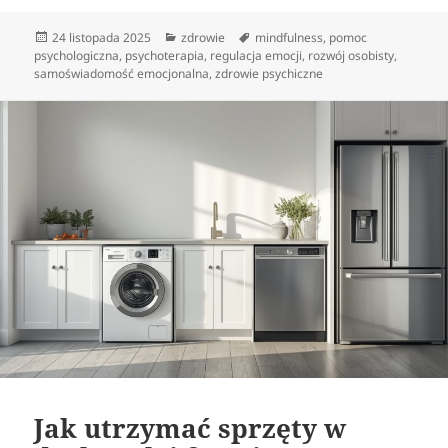
Data
Kategorie
Tagi
24 listopada 2025
zdrowie
mindfulness
,
pomoc
publikacji
psychologiczna
,
psychoterapia
,
regulacja emocji
,
rozwój osobisty
,
samoświadomość emocjonalna
,
zdrowie psychiczne
Jak utrzymać sprzęty w