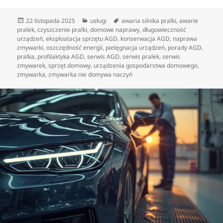
Data
Kategorie
Tagi
22 listopada 2025
usługi
awaria silnika pralki
,
awarie
publikacji
pralek
,
czyszczenie pralki
,
domowe naprawy
,
długowieczność
urządzeń
,
eksploatacja sprzętu AGD
,
konserwacja AGD
,
naprawa
zmywarki
,
oszczędność energii
,
pielęgnacja urządzeń
,
porady AGD
,
pralka
,
profilaktyka AGD
,
serwis AGD
,
serwis pralek
,
serwis
zmywarek
,
sprzęt domowy
,
urządzenia gospodarstwa domowego
,
zmywarka
,
zmywarka nie domywa naczyń