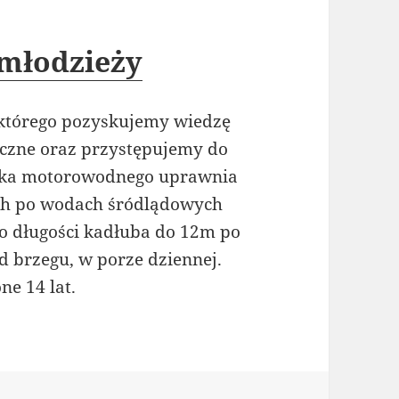
 młodzieży
e którego pozyskujemy wiedzę
yczne oraz przystępujemy do
nika motorowodnego uprawnia
ch po wodach śródlądowych
o długości kadłuba do 12m po
 brzegu, w porze dziennej.
e 14 lat.