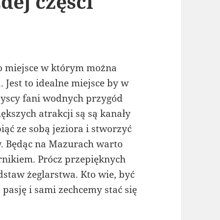
ej części
 to miejsce w którym można
 Jest to idealne miejsce by w
szyscy fani wodnych przygód
iększych atrakcji są są kanały
iąć ze sobą jeziora i stworzyć
ów. Będąc na Mazurach warto
rnikiem. Prócz przepięknych
staw żeglarstwa. Kto wie, być
pasję i sami zechcemy stać się