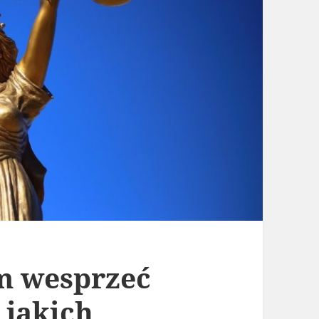
m wesprzeć
 jakich