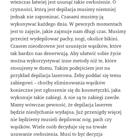
wtenczas łatwiej jest usunąć takie owłosienie. O
czynności, którą jest depilacja musimy niemniej
jednak nie zapominać. Czasami musimy ją
wykonywać każdego dnia. W pewnych momentach
jest to zajęcie, jakie zajmuje nam długi czas. Musimy
przecież wydepilować pachy, nogi, okolice bikini.
Czasem nieodzowne jest usunięcie wąsików, które
tak bardzo nas denerwują. Aby ułatwić sobie życie
można wykorzystywać inne metody niż te, które
stosujemy w domu. Takim podejściem jest na
przykład depilacja laserowa. Żeby poddać się temu
zabiegowi – choćby eliminowania wąsików
konieczne jest zgłoszenie się do kosmetyczki, jaka
wykonuje takie zabiegi. A nie są to zabiegi zawiłe.
Mamy wówczas pewność, że depilacja laserem
będzie niesłychanie wydajna. Już przenigdy więcej
nie będziemy musieli depilować nóg, pach czy
wąsików. Wiele osób decyduje się na trwałe
usuwanie owłosienia. Musi to być decyzja