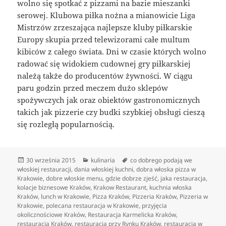
wolno się spotkać z pizzami na bazie mieszanki
serowej. Klubowa piłka nożna a mianowicie Liga
Mistrzów zrzeszająca najlepsze kluby piłkarskie
Europy skupia przed telewizorami całe multum
kibiców z całego świata. Dni w czasie których wolno
radować się widokiem cudownej gry piłkarskiej
należą także do producentów żywności. W ciągu
paru godzin przed meczem dużo sklepów
spożywczych jak oraz obiektów gastronomicznych
takich jak pizzerie czy budki szybkiej obsługi cieszą
się rozległą popularnością.
Data
Kategorie
Tagi
30 września 2015
kulinaria
co dobrego podają we
publikacji
włoskiej restauracji
,
dania włoskiej kuchni
,
dobra włoska pizza w
Krakowie
,
dobre włoskie menu
,
gdzie dobrze zjeść
,
jaka restauracja
,
kolacje biznesowe Kraków
,
Krakow Restaurant
,
kuchnia włoska
Kraków
,
lunch w Krakowie
,
Pizza Kraków
,
Pizzeria Kraków
,
Pizzeria w
Krakowie
,
polecana restauracja w Krakowie
,
przyjęcia
okolicznościowe Kraków
,
Restauracja Karmelicka Kraków
,
restauracja Kraków
,
restauracja przy Rynku Kraków
,
restauracja w