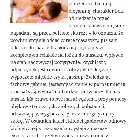
zmożeni codzienną
bieganiną, charakter boli
od siedzenia przed
pecetem, a nasze mięśnie
napadane są przez bolesne skurcze – to oznacza, że
powinniśmy się oddać w ręce masażysty. Już sam
fakt, że chociaż jedną godziną spędzimy w
kompletnym relaksie na łóżku do masażu, wpływie
na stan nadzwyczaj pozytywnie. Psychiczny
odpoczynek jest równie istotny jak efektywne i
wypoczęte mięśnie czy kręgosłup. Zwiedzając
fachowy gabinet, jesteśmy w stanie w porozumieniu
z masażystą wybrać najbardziej przydatny dla nas
masaż. Ma prawo to być masaż rękoma, przy pomocy
olejków eterycznych, ziołowych substancji,
odnawiający, wygładzający oraz energetyzujący
skórę. W ostatnich latach, klienci gabinetów odnowy
biologicznej z rozkoszą korzystają z masaży
egzotycznych, egzekwowanych przy pomocy