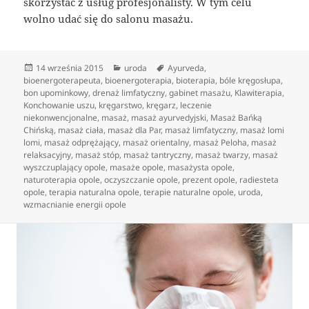
skorzystać z usług profesjonalisty. W tym celu
wolno udać się do salonu masażu.
Data
Kategorie
Tagi
14 września 2015
uroda
Ayurveda
,
publikacji
bioenergoterapeuta
,
bioenergoterapia
,
bioterapia
,
bóle kręgosłupa
,
bon upominkowy
,
drenaż limfatyczny
,
gabinet masażu
,
Klawiterapia
,
Konchowanie uszu
,
kręgarstwo
,
kręgarz
,
leczenie
niekonwencjonalne
,
masaż
,
masaż ayurvedyjski
,
Masaż Bańką
Chińską
,
masaż ciała
,
masaż dla Par
,
masaż limfatyczny
,
masaż lomi
lomi
,
masaż odprężający
,
masaż orientalny
,
masaż Peloha
,
masaż
relaksacyjny
,
masaż stóp
,
masaż tantryczny
,
masaż twarzy
,
masaż
wyszczuplający opole
,
masaże opole
,
masażysta opole
,
naturoterapia opole
,
oczyszczanie opole
,
prezent opole
,
radiesteta
opole
,
terapia naturalna opole
,
terapie naturalne opole
,
uroda
,
wzmacnianie energii opole