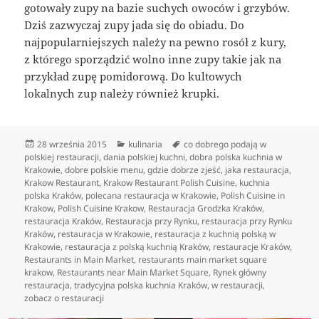
gotowały zupy na bazie suchych owoców i grzybów.
Dziś zazwyczaj zupy jada się do obiadu. Do
najpopularniejszych należy na pewno rosół z kury,
z którego sporządzić wolno inne zupy takie jak na
przykład zupę pomidorową. Do kultowych
lokalnych zup należy również krupki.
Data
Kategorie
Tagi
28 września 2015
kulinaria
co dobrego podają w
publikacji
polskiej restauracji
,
dania polskiej kuchni
,
dobra polska kuchnia w
Krakowie
,
dobre polskie menu
,
gdzie dobrze zjeść
,
jaka restauracja
,
Krakow Restaurant
,
Krakow Restaurant Polish Cuisine
,
kuchnia
polska Kraków
,
polecana restauracja w Krakowie
,
Polish Cuisine in
Krakow
,
Polish Cuisine Krakow
,
Restauracja Grodzka Kraków
,
restauracja Kraków
,
Restauracja przy Rynku
,
restauracja przy Rynku
Kraków
,
restauracja w Krakowie
,
restauracja z kuchnią polską w
Krakowie
,
restauracja z polską kuchnią Kraków
,
restauracje Kraków
,
Restaurants in Main Market
,
restaurants main market square
krakow
,
Restaurants near Main Market Square
,
Rynek główny
restauracja
,
tradycyjna polska kuchnia Kraków
,
w restauracji
,
zobacz o restauracji