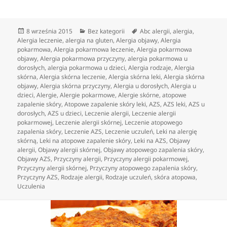
Data
Kategorie
Tagi
8 września 2015
Bez kategorii
Abc alergii
,
alergia
,
publikacji
Alergia leczenie
,
alergia na gluten
,
Alergia objawy
,
Alergia
pokarmowa
,
Alergia pokarmowa leczenie
,
Alergia pokarmowa
objawy
,
Alergia pokarmowa przyczyny
,
alergia pokarmowa u
dorosłych
,
alergia pokarmowa u dzieci
,
Alergia rodzaje
,
Alergia
skórna
,
Alergia skórna leczenie
,
Alergia skórna leki
,
Alergia skórna
objawy
,
Alergia skórna przyczyny
,
Alergia u dorosłych
,
Alergia u
dzieci
,
Alergie
,
Alergie pokarmowe
,
Alergie skórne
,
atopowe
zapalenie skóry
,
Atopowe zapalenie skóry leki
,
AZS
,
AZS leki
,
AZS u
dorosłych
,
AZS u dzieci
,
Leczenie alergii
,
Leczenie alergii
pokarmowej
,
Leczenie alergii skórnej
,
Leczenie atopowego
zapalenia skóry
,
Leczenie AZS
,
Leczenie uczuleń
,
Leki na alergię
skórną
,
Leki na atopowe zapalenie skóry
,
Leki na AZS
,
Objawy
alergii
,
Objawy alergii skórnej
,
Objawy atopowego zapalenia skóry
,
Objawy AZS
,
Przyczyny alergii
,
Przyczyny alergii pokarmowej
,
Przyczyny alergii skórnej
,
Przyczyny atopowego zapalenia skóry
,
Przyczyny AZS
,
Rodzaje alergii
,
Rodzaje uczuleń
,
skóra atopowa
,
Uczulenia