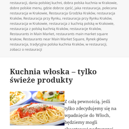
publikacji
restauracji
,
dania polskiej kuchni
,
dobra polska kuchnia w Krakowie
,
dobre polskie menu
,
gdzie dobrze zjeść
,
jaka restauracja
,
polecana
restauracja w Krakowie
,
Restauracja Grodzka Kraków
,
restauracja
Kraków
,
Restauracja przy Rynku
,
restauracja przy Rynku Kraków
,
restauracja w Krakowie
,
restauracja z kuchnią polską w Krakowie
,
restauracja z polską kuchnią Kraków
,
restauracje Kraków
,
Restaurants in Main Market
,
restaurants main market square
krakow
,
Restaurants near Main Market Square
,
Rynek główny
restauracja
,
tradycyjna polska kuchnia Kraków
,
w restauracji
,
zobacz o restauracji
Kuchnia włoska – tylko
świeże produkty
Z całą pewnością, jeśli
tylko zdecydujemy się na
wpadnięcie do Włoch,
będziemy mogli
skosztować nadzwyczaj