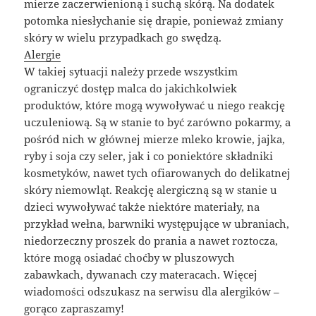
mierze zaczerwienioną i suchą skórą. Na dodatek
potomka niesłychanie się drapie, ponieważ zmiany
skóry w wielu przypadkach go swędzą.
Alergie
W takiej sytuacji należy przede wszystkim
ograniczyć dostęp malca do jakichkolwiek
produktów, które mogą wywoływać u niego reakcję
uczuleniową. Są w stanie to być zarówno pokarmy, a
pośród nich w głównej mierze mleko krowie, jajka,
ryby i soja czy seler, jak i co poniektóre składniki
kosmetyków, nawet tych ofiarowanych do delikatnej
skóry niemowląt. Reakcję alergiczną są w stanie u
dzieci wywoływać także niektóre materiały, na
przykład wełna, barwniki występujące w ubraniach,
niedorzeczny proszek do prania a nawet roztocza,
które mogą osiadać choćby w pluszowych
zabawkach, dywanach czy materacach. Więcej
wiadomości odszukasz na serwisu dla alergików –
gorąco zapraszamy!