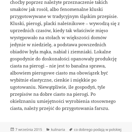
choćby poprzez należyte przeznaczenie takich
smaków jak rosół, albo fenomenalne kluski
przygotowywane w tradycyjnym śląskim przepisie.
Kluski, pierogi, placki naleśnikowe – wywodzą się z
uprzednich czasów, kiedy tak właściwie mięso
występowało na stołach w większości domów
jedynie w niedzielę, a podstawa powszednich
obiadów była mąka, nabiał i ziemniaki. Lokalne
gospodynie do doskonałości opanowały produkcję
ciasta na pierogi – nie jest to banalna sprawa,
albowiem pierogowe ciasto ma obowiązek być
wybitnie elastyczne, cienkie i miękkie po
ugotowaniu. Niewątpliwie, ile gospodyń, tyle
przepisów na dobre ciasto na pierogi. Po
okiełznaniu umiejętności wyrobienia stosownego
ciasta, należy przejść do przygotowania farszu.
Data
Kategorie
Tagi
7 września 2015
kulinaria
co dobrego podają w polskiej