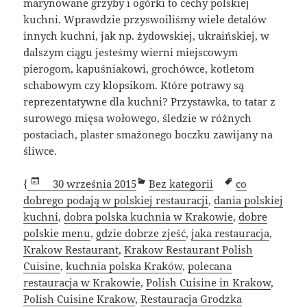
marynowane grzyby i ogórki to cechy polskiej
kuchni. Wprawdzie przyswoiliśmy wiele detalów
innych kuchni, jak np. żydowskiej, ukraińskiej, w
dalszym ciągu jesteśmy wierni miejscowym
pierogom, kapuśniakowi, grochówce, kotletom
schabowym czy klopsikom. Które potrawy są
reprezentatywne dla kuchni? Przystawka, to tatar z
surowego mięsa wołowego, śledzie w różnych
postaciach, plaster smażonego boczku zawijany na
śliwce.
Data
Kategorie
Tagi
{
30 września 2015
Bez kategorii
co
publikacji
dobrego podają w polskiej restauracji
,
dania polskiej
kuchni
,
dobra polska kuchnia w Krakowie
,
dobre
polskie menu
,
gdzie dobrze zjeść
,
jaka restauracja
,
Krakow Restaurant
,
Krakow Restaurant Polish
Cuisine
,
kuchnia polska Kraków
,
polecana
restauracja w Krakowie
,
Polish Cuisine in Krakow
,
Polish Cuisine Krakow
,
Restauracja Grodzka