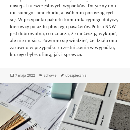
następst nieszczęśliwych wypadków. Dotyczny ono
nie samego samochodu, a osób nim poruszających
się. W przypadku pakietu komunikacyjnego dotyczy
kierowcy pojazdu plus jego pasażerów.Polisa NNW
jest dobrowolna, co oznacza, że możesz ją wykupić,
ale nie musisz. Powinno się wiedzieć, że działa ona
zarówno w przypadku uczestniczenia w wypadku,
którego byłeś ofiarą, jak i sprawcą.
Data
Kategorie
Tagi
7 maja 2022
zdrowie
ubezpiecznia
publikacji