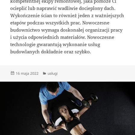
kompetentnej ekipy remontowej, jaka pomoże Ci
ocieplić lub naprawić wadliwie docieplony dach.
Wykończenie ścian to również jeden z ważniejszych
etapów podczas wszystkich prac. Nowoczesne
budownictwo wymaga doskonałej organizacji pracy
i użycia odpowiednich materiałów. Nowoczesne
technologie gwarantują wykonanie usług
budowlanych dokładnie oraz szybko.
Data
Kategorie
16 maja 2022
usługi
publikacji