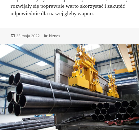
rozwijały się poprawnie warto skorzystać i zakupić
odpowiednie dla naszej gleby wapno.
Data
Kategorie
23 maja 2022
biznes
publikacji