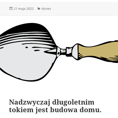
Data
Kategorie
21 maja 2022
biznes
publikacji
Nadzwyczaj długoletnim
tokiem jest budowa domu.