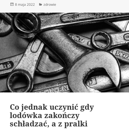
Data
Kategorie
8 maja 2022
zdrowie
publikacji
Co jednak uczynić gdy
lodówka zakończy
schładzać, a z pralki