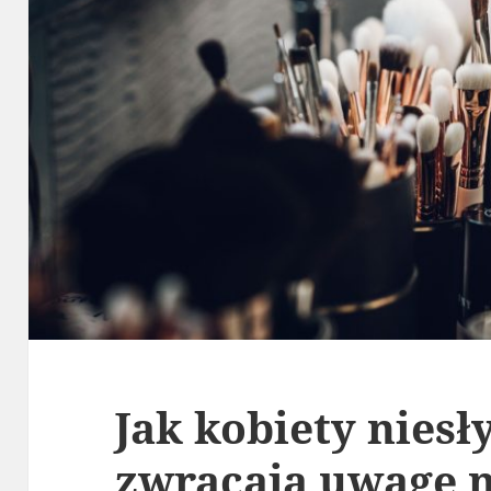
Jak kobiety niesł
zwracają uwagę n