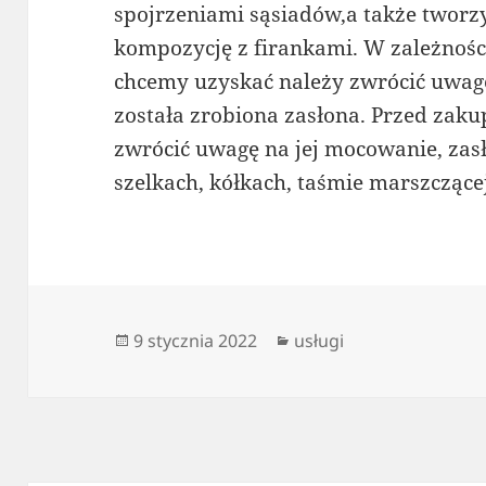
spojrzeniami sąsiadów,a także twor
kompozycję z firankami. W zależności
chcemy uzyskać należy zwrócić uwagę
została zrobiona zasłona. Przed zak
zwrócić uwagę na jej mocowanie, zas
szelkach, kółkach, taśmie marszczącej
Data
Kategorie
9 stycznia 2022
usługi
publikacji