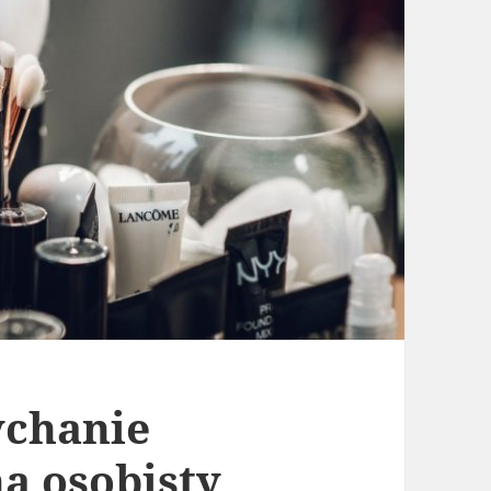
ychanie
a osobisty