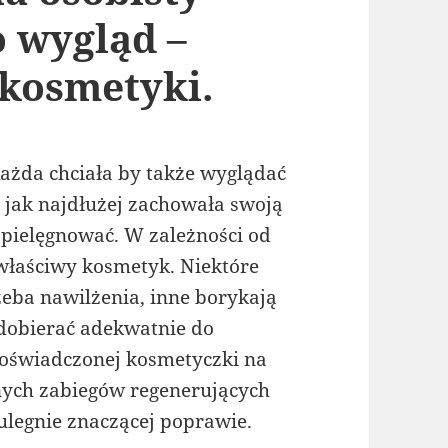
o wygląd –
 kosmetyki.
Każda chciała by także wyglądać
 jak najdłużej zachowała swoją
 pielęgnować. W zależności od
 właściwy kosmetyk. Niektóre
zeba nawilżenia, inne borykają
y dobierać adekwatnie do
doświadczonej kosmetyczki na
nnych zabiegów regenerujących
ulegnie znaczącej poprawie.