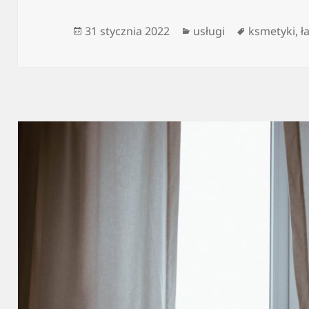
Data
Kategorie
Tagi
31 stycznia 2022
usługi
ksmetyki
,
ł
publikacji