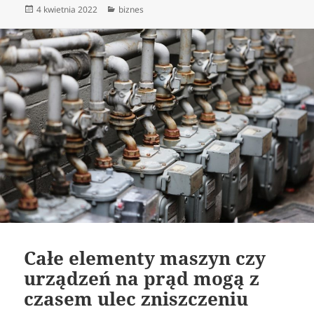
Data
Kategorie
4 kwietnia 2022
biznes
publikacji
Całe elementy maszyn czy
urządzeń na prąd mogą z
czasem ulec zniszczeniu