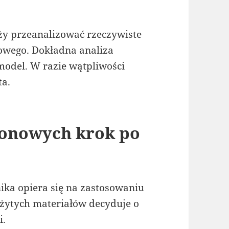
ży przeanalizować rzeczywiste
wego. Dokładna analiza
odel. W razie wątpliwości
ta.
tonowych krok po
ka opiera się na zastosowaniu
użytych materiałów decyduje o
i.