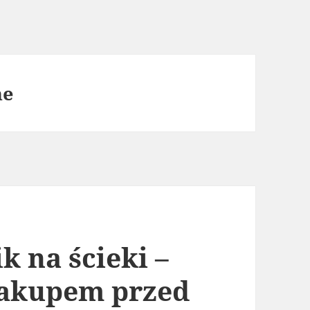
ne
k na ścieki –
zakupem przed