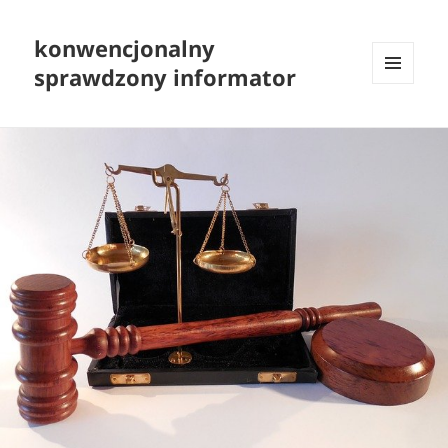
konwencjonalny
sprawdzony informator
MENU
I
WIDGETY