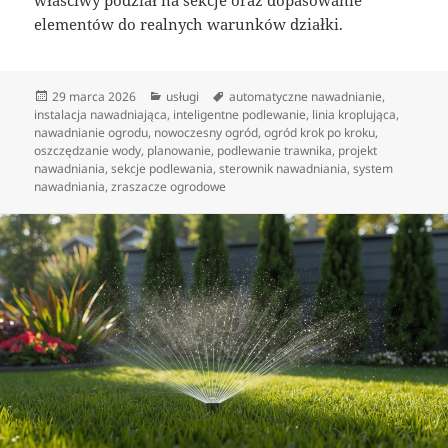
właściwy podział na sekcje oraz dopasowanie
elementów do realnych warunków działki.
Data
Kategorie
Tagi
29 marca 2026
usługi
automatyczne nawadnianie
,
publikacji
instalacja nawadniająca
,
inteligentne podlewanie
,
linia kroplująca
,
nawadnianie ogrodu
,
nowoczesny ogród
,
ogród krok po kroku
,
oszczędzanie wody
,
planowanie
,
podlewanie trawnika
,
projekt
nawadniania
,
sekcje podlewania
,
sterownik nawadniania
,
system
nawadniania
,
zraszacze ogrodowe