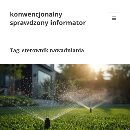
konwencjonalny
sprawdzony informator
MENU
I
WIDGETY
Tag:
sterownik nawadniania