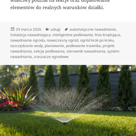
właściwy podział na sekcje oraz dopasowanie
elementów do realnych warunków działki.
Data
Kategorie
Tagi
29 marca 2026
usługi
automatyczne nawadnianie
,
publikacji
instalacja nawadniająca
,
inteligentne podlewanie
,
linia kroplująca
,
nawadnianie ogrodu
,
nowoczesny ogród
,
ogród krok po kroku
,
oszczędzanie wody
,
planowanie
,
podlewanie trawnika
,
projekt
nawadniania
,
sekcje podlewania
,
sterownik nawadniania
,
system
nawadniania
,
zraszacze ogrodowe